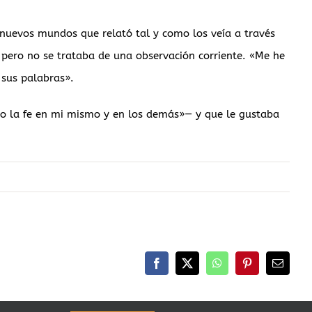
 nuevos mundos que relató tal y como los veía a través
 pero no se trataba de una observación corriente. «Me he
 sus palabras».
 la fe en mi mismo y en los demás»— y que le gustaba
Facebook
X
WhatsApp
Pinterest
Correo
electrón