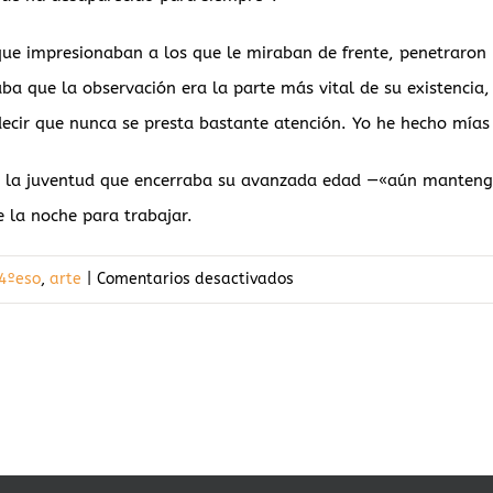
 que impresionaban a los que le miraban de frente, penetraron
a que la observación era la parte más vital de su existencia,
ecir que nunca se presta bastante atención. Yo he hecho mías
a la juventud que encerraba su avanzada edad —«aún mantengo
e la noche para trabajar.
en
4ºeso
,
arte
|
Comentarios desactivados
Cuarenta
años
después,
Picasso