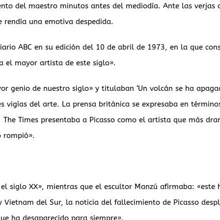
nto del maestro minutos antes del mediodía. Ante las verjas c
e rendía una emotiva despedida.
iario ABC en su edición del 10 de abril de 1973, en la que co
 el mayor artista de este siglo».
 genio de nuestro siglo» y titulaban ‘Un volcán se ha apagad
es vigías del arte. La prensa británica se expresaba en término
. The Times presentaba a Picasso como el artista que más dra
o rompió».
 el siglo XX», mientras que el escultor Manzú afirmaba: «est
Vietnam del Sur, la noticia del fallecimiento de Picasso desp
que ha desaparecido para siempre».