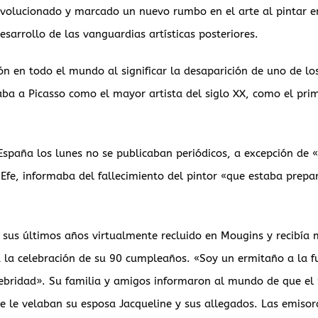
evolucionado y marcado un nuevo rumbo en el arte al pintar 
esarrollo de las vanguardias artísticas posteriores.
n en todo el mundo al significar la desaparición de uno de lo
raba a Picasso como el mayor artista del siglo XX, como el pr
paña los lunes no se publicaban periódicos, a excepción de «
 Efe, informaba del fallecimiento del pintor «que estaba prep
 sus últimos años virtualmente recluido en Mougins y recibía 
a la celebración de su 90 cumpleaños. «Soy un ermitaño a la f
lebridad». Su familia y amigos informaron al mundo de que el 
de le velaban su esposa Jacqueline y sus allegados. Las emisora