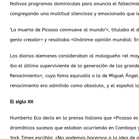
festivos programas dominicales para anuncia el fallecimie
congregando una multitud silenciosa y emocionada que l
‘La muerte de Picasso conmueve al mundo’», titulaba el d
genio creador» y resaltaba «Unánime opinión mundial: Era
Los diarios alemanes consideraban al malagueño «el mayor
iba el último superviviente de la generación de los grand
Renacimiento», cuya fama equivalía a la de Miguel Ángel
renacimiento era admitido como absoluto, y el español l
El siglo XX
Humberto Eco decía en la prensa italiana que «Picasso es
dramáticos sucesos que estaban ocurriendo en Camboya y 
York Times escribía: «No podemos hacernos a la idea de 