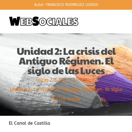
Saltar
Autor: FRANCISCO RODRÍGUEZ UGIDOS
al
contenido
Unidad 2: La crisis del
Antiguo Régimen. El
siglo de las Luces
Inicio
E.S.O.
4º ESO
Unidad 2: La crisis del Antiguo Régimen. El siglo
de las Luces
El Canal de Castilla