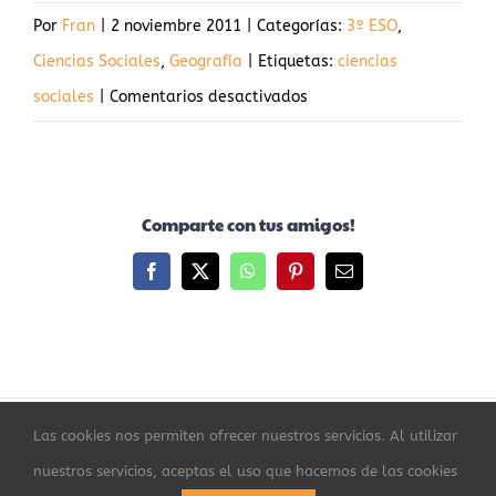
Por
Fran
|
2 noviembre 2011
|
Categorías:
3º ESO
,
Ciencias Sociales
,
Geografía
|
Etiquetas:
ciencias
en
sociales
|
Comentarios desactivados
El
urogallo,
al
Comparte con tus amigos!
borde
de
Facebook
X
WhatsApp
Pinterest
Correo
electrónico
la
extinción
en
la
Las cookies nos permiten ofrecer nuestros servicios. Al utilizar
Cordillera
©
WEBSOCIALES
| Diseñado por
Visión Creativa
nuestros servicios, aceptas el uso que hacemos de las cookies