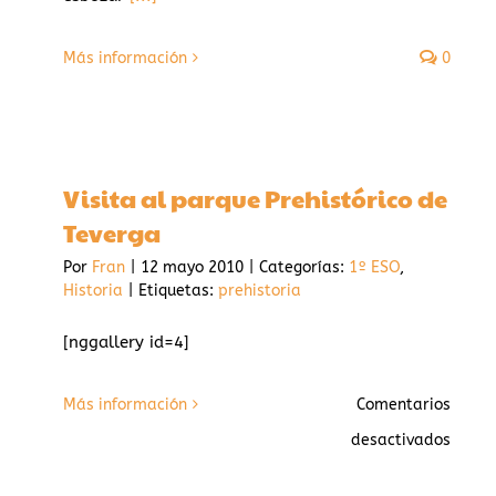
Más información
0
Visita al parque Prehistórico de
Teverga
Por
Fran
|
12 mayo 2010
|
Categorías:
1º ESO
,
Historia
|
Etiquetas:
prehistoria
[nggallery id=4]
Más información
Comentarios
en
desactivados
Visita