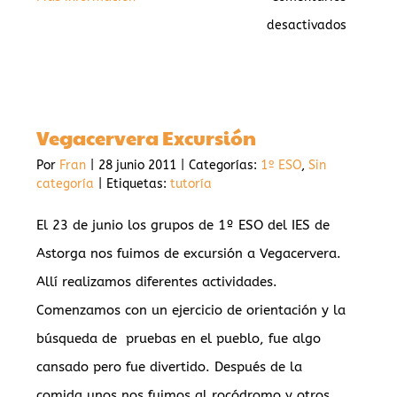
en
desactivados
EXCURS
A
BURGOS
Vegacervera Excursión
os
Por
Fran
|
28 junio 2011
|
Categorías:
1º ESO
,
Sin
categoría
|
Etiquetas:
tutoría
El 23 de junio los grupos de 1º ESO del IES de
Astorga nos fuimos de excursión a Vegacervera.
a
Allí realizamos diferentes actividades.
Comenzamos con un ejercicio de orientación y la
búsqueda de pruebas en el pueblo, fue algo
cansado pero fue divertido. Después de la
comida unos nos fuimos al rocódromo y otros