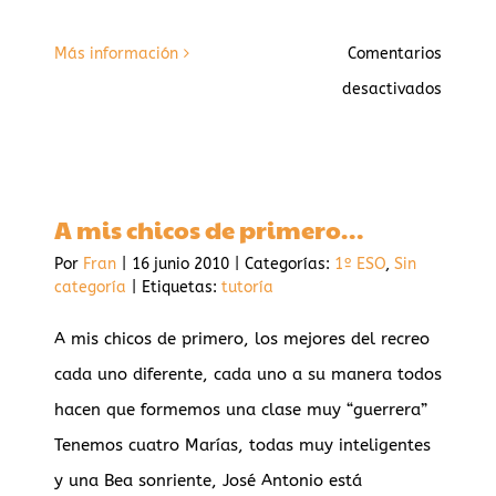
Más información
Comentarios
en
desactivados
Dos
dientes
hallad
A mis chicos de primero…
en
Por
Fran
|
16 junio 2010
|
Categorías:
1º ESO
,
Sin
una
categoría
|
Etiquetas:
tutoría
cueva
italian
A mis chicos de primero, los mejores del recreo
son
cada uno diferente, cada uno a su manera todos
los
hacen que formemos una clase muy “guerrera”
restos
Tenemos cuatro Marías, todas muy inteligentes
de
y una Bea sonriente, José Antonio está