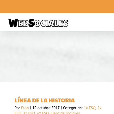
Saltar
al
contenido
LÍNEA DE LA HISTORIA
Por
Fran
|
10 octubre 2017
|
Categorías:
1º ESO
,
2º
ESO
,
3º ESO
,
4º ESO
,
Ciencias Sociales
,