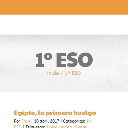
1º ESO
Inicio
1º ESO
Egipto, la primera huelga
Por
Fran
|
10 abril 2017
|
Categorías:
1º
ESO
|
Etiquetas:
1ºeso
,
egipto
,
huelga