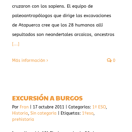
cruzaron con los sapiens. El equipo de
paleoantropólogos que dirige las excavaciones
de Atapuerca cree que los 28 humanos allí
sepultados son neandertales arcaicos, ancestros
[...]
Más información
0
EXCURSIÓN A BURGOS
Por
Fran
|
17 octubre 2011
|
Categorías:
1º ESO
,
Historia
,
Sin categoría
|
Etiquetas:
1ºeso
,
prehistoria