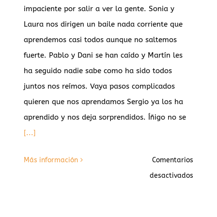
‘Homo
impaciente por salir a ver la gente. Sonia y
sapiens
Laura nos dirigen un baile nada corriente que
más
aprendemos casi todos aunque no saltemos
antigu
fuerte. Pablo y Dani se han caído y Martín les
de
ha seguido nadie sabe como ha sido todos
Europa
juntos nos reímos. Vaya pasos complicados
quieren que nos aprendamos Sergio ya los ha
aprendido y nos deja sorprendidos. Íñigo no se
[...]
Más información
Comentarios
en
desactivados
A
mis