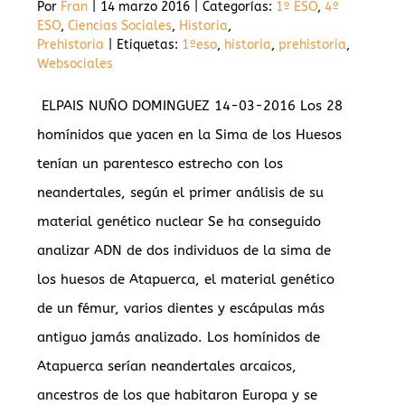
Por
Fran
|
14 marzo 2016
|
Categorías:
1º ESO
,
4º
ESO
,
Ciencias Sociales
,
Historia
,
Prehistoria
|
Etiquetas:
1ºeso
,
historia
,
prehistoria
,
Websociales
ELPAIS NUÑO DOMINGUEZ 14-03-2016 Los 28
homínidos que yacen en la Sima de los Huesos
tenían un parentesco estrecho con los
neandertales, según el primer análisis de su
material genético nuclear Se ha conseguido
analizar ADN de dos individuos de la sima de
los huesos de Atapuerca, el material genético
de un fémur, varios dientes y escápulas más
antiguo jamás analizado. Los homínidos de
Atapuerca serían neandertales arcaicos,
ancestros de los que habitaron Europa y se