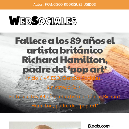
Saltar
Autor: FRANCISCO RODRÍGUEZ UGIDOS
al
contenido
Fallece a los 89 años el
artista británico
Richard Hamilton,
padre del ‘pop art’
Inicio
4º ESO
Ciencias Sociales
Sin categoría
Fallece a los 89 años el artista británico Richard
Hamilton, padre del ‘pop art’
Elpaís.com
–