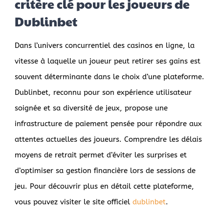
critère clé pour les joueurs de
Dublinbet
Dans l’univers concurrentiel des casinos en ligne, la
vitesse à laquelle un joueur peut retirer ses gains est
souvent déterminante dans le choix d’une plateforme.
Dublinbet, reconnu pour son expérience utilisateur
soignée et sa diversité de jeux, propose une
infrastructure de paiement pensée pour répondre aux
attentes actuelles des joueurs. Comprendre les délais
moyens de retrait permet d’éviter les surprises et
d’optimiser sa gestion financière lors de sessions de
jeu. Pour découvrir plus en détail cette plateforme,
vous pouvez visiter le site officiel
dublinbet
.