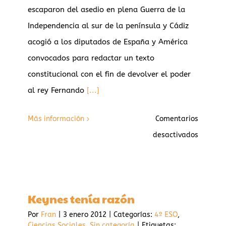
escaparon del asedio en plena Guerra de la
Independencia al sur de la península y Cádiz
acogió a los diputados de España y América
convocados para redactar un texto
constitucional con el fin de devolver el poder
al rey Fernando
[...]
Más información
Comentarios
en
desactivados
¡Viva
la
Pepa!
Keynes tenía razón
Por
Fran
|
3 enero 2012
|
Categorías:
4º ESO
,
Ciencias Sociales
,
Sin categoría
|
Etiquetas: