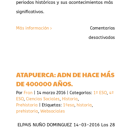
periodos históricos y sus acontecimientos más
significativos.
Más información
Comentarios
en
desactivados
LÍNEA
DE
LA
ATAPUERCA: ADN DE HACE MÁS
HISTORI
DE 400000 AÑOS.
Por
Fran
|
14 marzo 2016
|
Categorías:
1º ESO
,
4º
ESO
,
Ciencias Sociales
,
Historia
,
Prehistoria
|
Etiquetas:
1ºeso
,
historia
,
prehistoria
,
Websociales
ELPAIS NUÑO DOMINGUEZ 14-03-2016 Los 28