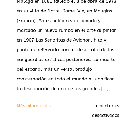
Málaga en 1881 falleció el 8 de abril de 1973
en su villa de Notre-Dame-Vie, en Mougins
(Francia). Antes había revolucionado y
marcado un nuevo rumbo en el arte al pintar
en 1907 Las Señoritas de Avignon, hito y
punto de referencia para el desarrollo de las
vanguardias artísticas posteriores. La muerte
del español más universal produjo
consternación en todo el mundo al significar
la desaparición de uno de los grandes
[...]
Más información
Comentarios
en
desactivados
Cuarent
años