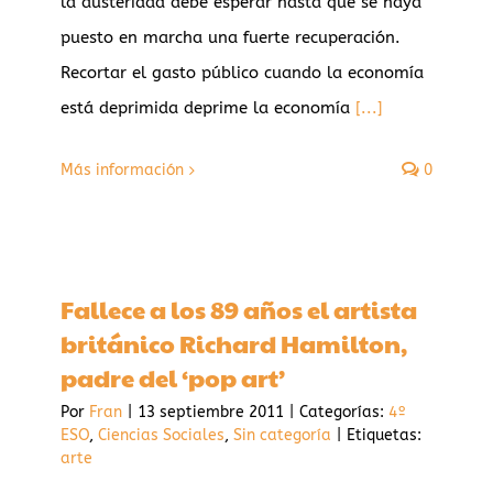
la austeridad debe esperar hasta que se haya
puesto en marcha una fuerte recuperación.
Recortar el gasto público cuando la economía
está deprimida deprime la economía
[...]
Más información
0
Fallece a los 89 años el artista
británico Richard Hamilton,
padre del ‘pop art’
Por
Fran
|
13 septiembre 2011
|
Categorías:
4º
ESO
,
Ciencias Sociales
,
Sin categoría
|
Etiquetas:
arte